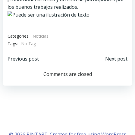
los buenos trabajos realizados.
Categories:
Noticias
Tags:
No Tag
Navegación
Navegación
Previous post
Next post
de
de
Comments are closed
entradas
entradas
© 2026 PINTART. Created for free using WordPress