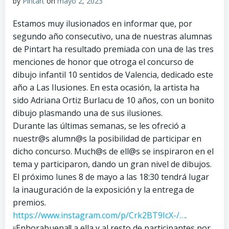
by
Pintart
on
mayo 2, 2023
Estamos muy ilusionados en informar que, por
segundo año consecutivo, una de nuestras alumnas
de Pintart ha resultado premiada con una de las tres
menciones de honor que otroga el concurso de
dibujo infantil 10 sentidos de Valencia, dedicado este
año a Las Ilusiones. En esta ocasión, la artista ha
sido Adriana Ortiz Burlacu de 10 años, con un bonito
dibujo plasmando una de sus ilusiones.
Durante las últimas semanas, se les ofreció a
nuestr@s alumn@s la posibilidad de participar en
dicho concurso. Much@s de ell@s se inspiraron en el
tema y participaron, dando un gran nivel de dibujos.
El próximo lunes 8 de mayo a las 18:30 tendrá lugar
la inauguración de la exposición y la entrega de
premios.
https://www.instagram.com/p/Crk2BT9IcX-/…
.
¡¡Enhorabuena!! a ella y al resto de participantes por