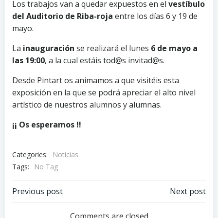
Los trabajos van a quedar expuestos en el
vestíbulo
del Auditorio de Riba-roja
entre los días 6 y 19 de
mayo.
La
inauguración
se realizará el lunes
6 de mayo a
las 19:00
, a la cual estáis tod@s invitad@s.
Desde Pintart os animamos a que visitéis esta
exposición en la que se podrá apreciar el alto nivel
artístico de nuestros alumnos y alumnas.
¡¡ Os esperamos !!
Categories:
Noticias
Tags:
No Tag
Navegación
Navegación
Previous post
Next post
Comments are closed