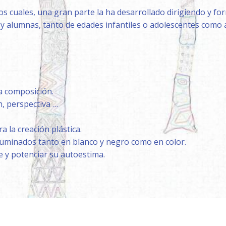
s cuales, una gran parte la ha desarrollado dirigiendo y fo
 y alumnas, tanto de edades infantiles o adolescentes como ad
la composición.
, perspectiva …
a la creación plástica.
fuminados tanto en blanco y negro como en color.
 y potenciar su autoestima.