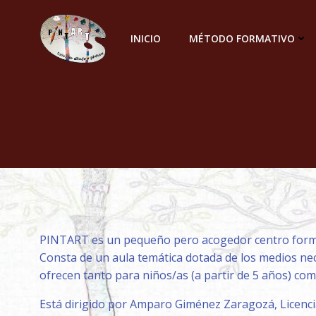
Saltar
al
INICIO
MÉTODO FORMATIVO
contenido
PINTART es un pequeño pero acogedor centro formativ
Consta de un aula temática dotada de los medios nece
ofrecen tanto para niños/as (a partir de 5 años) com
Está dirigido por Amparo Giménez Zaragozá, Licenciad